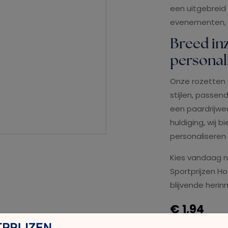
een uitgebreid
evenementen, we
Breed inz
personal
Onze rozetten z
stijlen, passen
een paardrijwed
huldiging, wij 
personaliseren
Kies vandaag n
Sportprijzen 
blijvende herin
€ 1,94