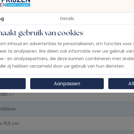
ng
Details
maakt gebruik van cookies
s
om inhoud en advertenties te personaliseren, om functies voor 
eer te analyseren. We delen ook informatie over uw gebruik van
me- en analysepartners, die deze kunnen combineren met ander
 die zij hebben verzameld door uw gebruik van hun diensten.
n
Aanpassen
Al
SBL1.77
chtblauw
 x 10,5 cm