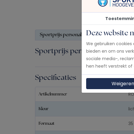
Toestemmi
Deze website 
Sportprijs personaliseren?
Specificatie
We gebruiken cookies 
Sportprijs personaliseren?
bieden en om ons verk
sociale media-, recla
hen heeft verstrekt of
Specificaties
Weigere
RO
Artikelnummer
li
Kleur
35
Formaat