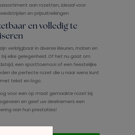
 assortiment aan rozetten, ideaal voor
dstrijden en prijsuitreikingen.
etbaar en volledig te
iseren
ijn verkrijgbaar in diverse kleuren, maten en
d bij elke gelegenheid. Of het nu gaat om
strijd, een sporttoernooi of een feestelijke
bieden de perfecte rozet die u naar wens kunt
 met tekst en logo.
og voor een op maat gemaakte rozet bij
Hoogeveen en geef uw deelnemers een
nering aan hun prestaties!