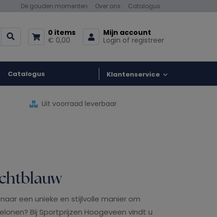
De gouden momenten
Over ons
Catalogus
0 items
Mijn account
€ 0,00
Login of registreer
Catalogus
Klantenservice
Uit voorraad leverbaar
ichtblauw
naar een unieke en stijlvolle manier om
elonen? Bij Sportprijzen Hoogeveen vindt u