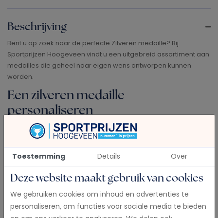
Beschrijving
Bent u op zoek naar de perfecte Zilveren medaille? Bij
Sportprijzen Hoogeveen vindt u een uitgebreid assortiment aan
medailles die geheel naar eigen wens ontworpen kunnen
worden.
Een zilveren medaille
personaliseren
Een zilveren medaille geeft niet alleen de nummer twee een
bijzonder gevoel, maar is ook een blijvende herinnering aan
een prestatie. Bij ons kunt u uw medailles personaliseren door
Toestemming
Details
Over
een afbeelding of logo toe te voegen. Dit maakt de medaille
uniek en zorgt voor een persoonlijke touch die past bij uw
Deze website maakt gebruik van cookies
evenement, prestatie of team.
We gebruiken cookies om inhoud en advertenties te
Een medaille is niet compleet zonder een mooi halslint. Bij
personaliseren, om functies voor sociale media te bieden
Sportprijzen Hoogeveen kunt u kiezen uit verschillende kleuren